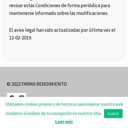
revisar estas Condiciones de forma periódica para
mantenerse informado sobre las modificaciones.
El aviso legal han sido actualizadas por última vez el
12-02-2019.
© 2022 FARMA RENDIMIENTO
Utilizamos cookies propias y de terceros para mejorar nuestra web
Aviso Legal
|
Política de Privacidad
|
Política de cookies
mediante el análisis de tu navegación en nuestro sitio.
Aceptar
Leer más