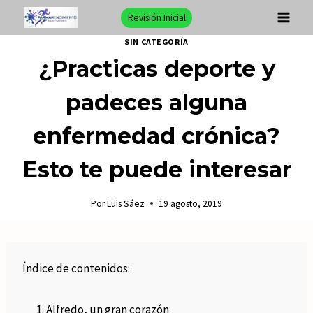
Saltar
Revisión Inicial
al
SIN CATEGORÍA
contenido
¿Practicas deporte y
padeces alguna
enfermedad crónica?
Esto te puede interesar
Por
Luis Sáez
19 agosto, 2019
Índice de contenidos:
Alfredo, un gran corazón